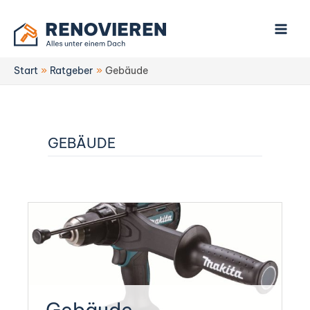
Zum
Inhalt
springen
Start
Ratgeber
Gebäude
GEBÄUDE
Kategorie:
Gebäude