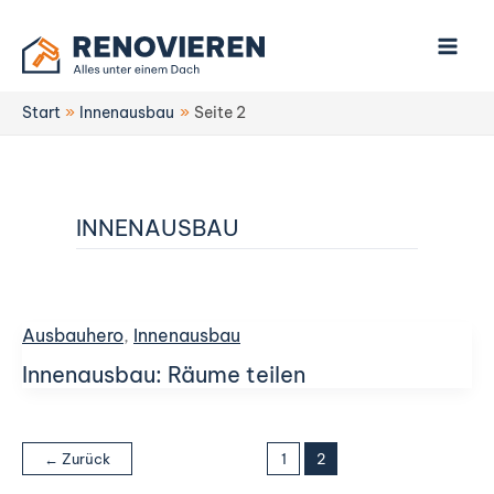
Zum
Inhalt
springen
Start
Innenausbau
Seite 2
INNENAUSBAU
Ausbauhero
,
Innenausbau
Innenausbau: Räume teilen
←
Zurück
1
2